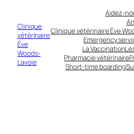
Aller
Aidez-nou
au
An
contenu
Clinique
Clinique vétérinaire Ève Wo
vétérinaire
Emergency servi
Ève
La Vaccination
Le
Woods-
Pharmacie vétérinaire
P
Lavoie
Short-time boarding
Su