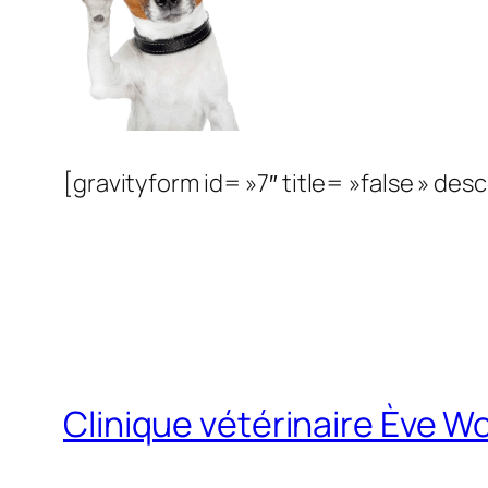
[gravityform id= »7″ title= »false » desc
Clinique vétérinaire Ève 