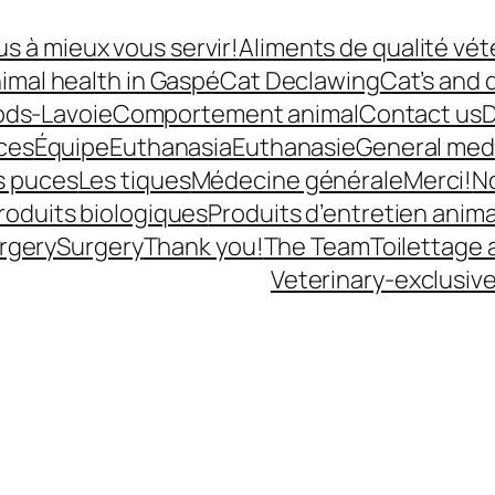
s à mieux vous servir!
Aliments de qualité vét
imal health in Gaspé
Cat Declawing
Cat’s and 
ods-Lavoie
Comportement animal
Contact us
D
ces
Équipe
Euthanasia
Euthanasie
General med
s puces
Les tiques
Médecine générale
Merci!
N
roduits biologiques
Produits d’entretien anima
rgery
Surgery
Thank you!
The Team
Toilettage 
Veterinary-exclusiv