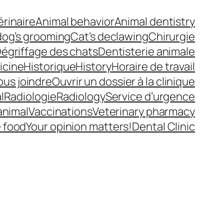
érinaire
Animal behavior
Animal dentistry
dog’s grooming
Cat’s declawing
Chirurgie
égriffage des chats
Dentisterie animale
icine
Historique
History
Horaire de travail
ous joindre
Ouvrir un dossier à la clinique
l
Radiologie
Radiology
Service d’urgence
animal
Vaccinations
Veterinary pharmacy
e food
Your opinion matters!
Dental Clinic