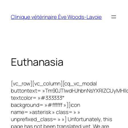
Aller
au
Clinique vétérinaire Ève Woods-Lavoie
contenu
Euthanasia
[vc_row][vc_column][cq_vc_modal
buttontext= »Tm90JTIwdHJhbnNsYXRlZCUyMHll
textcolor= »#333333″
background= »#ffffff »][icon
name= »asterisk » class= » »
unprefixed_class= » »] Unfortunately, this
page has not been translated yet. We are