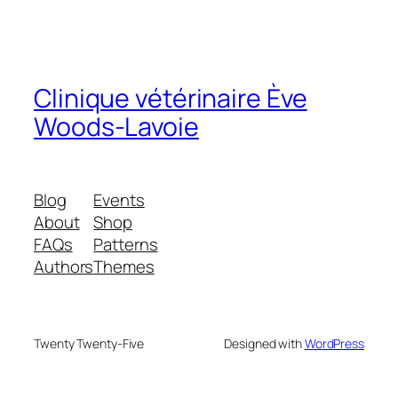
Clinique vétérinaire Ève
Woods-Lavoie
Blog
Events
About
Shop
FAQs
Patterns
Authors
Themes
Twenty Twenty-Five
Designed with
WordPress